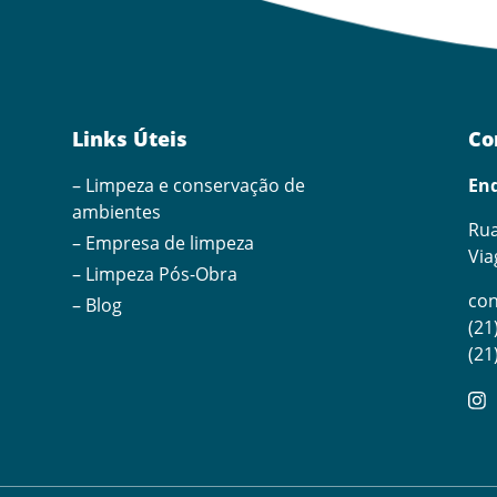
Links Úteis
Co
– Limpeza e conservação de
En
ambientes
Rua
– Empresa de limpeza
Via
– Limpeza Pós-Obra
co
– Blog
(21
(21