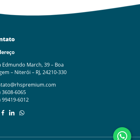
ntato
dereço
 Edmundo March, 39 – Boa
gem – Niterói – RJ, 24210-330
ntato@rhspremium.com
) 3608-6065
) 99419-6012