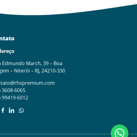
ntato
dereço
 Edmundo March, 39 – Boa
gem – Niterói – RJ, 24210-330
ntato@rhspremium.com
) 3608-6065
) 99419-6012