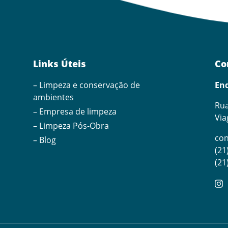
Links Úteis
Co
– Limpeza e conservação de
En
ambientes
Rua
– Empresa de limpeza
Via
– Limpeza Pós-Obra
co
– Blog
(21
(21