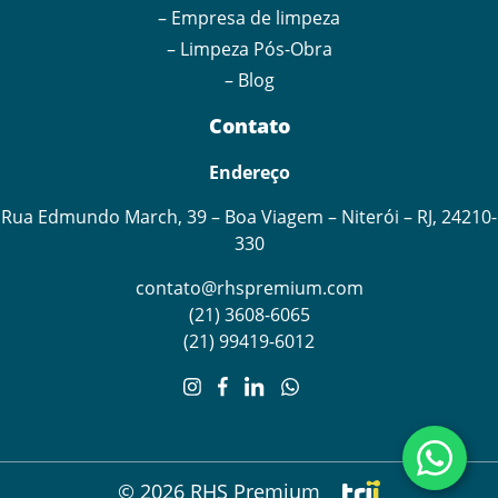
– Empresa de limpeza
– Limpeza Pós-Obra
– Blog
Contato
Endereço
Rua Edmundo March, 39 – Boa Viagem – Niterói – RJ, 24210-
330
contato@rhspremium.com
(21) 3608-6065
(21) 99419-6012
Utilizamos cookies para melhorar sua experiência no site e
analisar o tráfego. Ao continuar navegando, você concorda
com nossa
Política de Privacidade
conforme a LGPD.
Aceitar
© 2026 RHS Premium