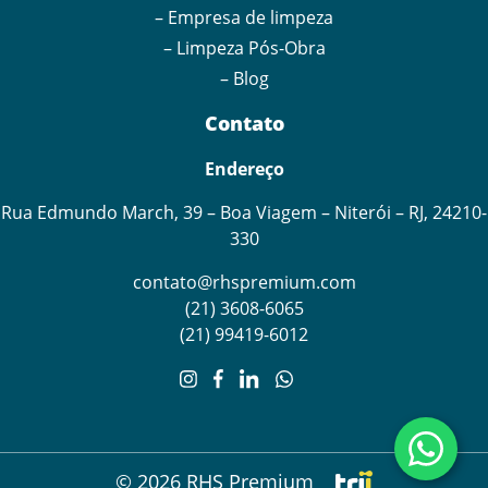
– Empresa de limpeza
– Limpeza Pós-Obra
– Blog
Contato
Endereço
Rua Edmundo March, 39 – Boa Viagem – Niterói – RJ, 24210-
330
contato@rhspremium.com
(21) 3608-6065
(21) 99419-6012
Utilizamos cookies para melhorar sua experiência no site e
analisar o tráfego. Ao continuar navegando, você concorda
com nossa
Política de Privacidade
conforme a LGPD.
Aceitar
© 2026 RHS Premium