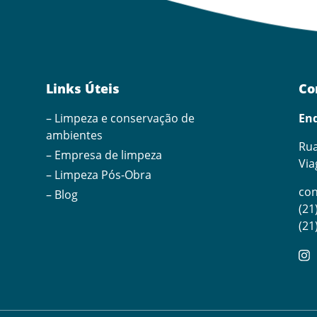
Links Úteis
Co
– Limpeza e conservação de
En
ambientes
Rua
– Empresa de limpeza
Via
– Limpeza Pós-Obra
co
– Blog
(21
(21