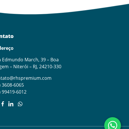
ntato
dereço
 Edmundo March, 39 – Boa
gem – Niterói – RJ, 24210-330
ntato@rhspremium.com
) 3608-6065
) 99419-6012