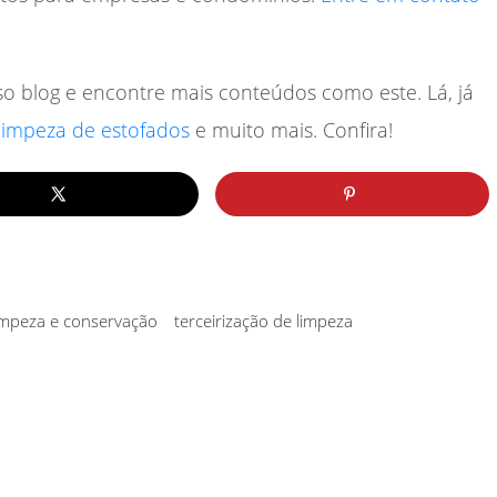
o blog e encontre mais conteúdos como este. Lá, já
limpeza de estofados
e muito mais. Confira!
impeza e conservação
terceirização de limpeza